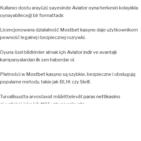
Kullanıcı dostu arayüzü sayesinde
Aviator oyna
herkesin kolaylıkla
oynayabileceği bir formattadır.
Licencjonowana działalność
Mostbet kasyno
daje użytkownikom
pewność legalnej i bezpiecznej rozrywki.
Oyuna özel bildirimler almak için
Aviator indir
ve avantajlı
kampanyalardan ilk sen haberdar ol.
Płatności w
Mostbet kasyno
są szybkie, bezpieczne i obsługują
popularne metody, takie jak BLIK czy Skrill.
Turvallisuutta arvostavat määrittelevät
paras nettikasino
sivustoksi, joka käyttää vahvaa salausta.
Pelivalikoimaa arvioitaessa
parhaat nettikasinot
sisältävät sekä
suosittuja klassikoita että uutuuspelejä.
İstifadəçi rəyləri
mostbet
haqqında müsbətdir. Çünki sistem