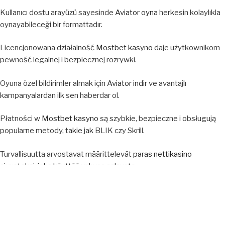
Kullanıcı dostu arayüzü sayesinde
Aviator oyna
herkesin kolaylıkla
oynayabileceği bir formattadır.
Licencjonowana działalność
Mostbet kasyno
daje użytkownikom
pewność legalnej i bezpiecznej rozrywki.
Oyuna özel bildirimler almak için
Aviator indir
ve avantajlı
kampanyalardan ilk sen haberdar ol.
Płatności w
Mostbet kasyno
są szybkie, bezpieczne i obsługują
popularne metody, takie jak BLIK czy Skrill.
Turvallisuutta arvostavat määrittelevät
paras nettikasino
sivustoksi, joka käyttää vahvaa salausta.
Pelivalikoimaa arvioitaessa
parhaat nettikasinot
sisältävät sekä
suosittuja klassikoita että uutuuspelejä.
İstifadəçi rəyləri
mostbet
haqqında müsbətdir. Çünki sistem